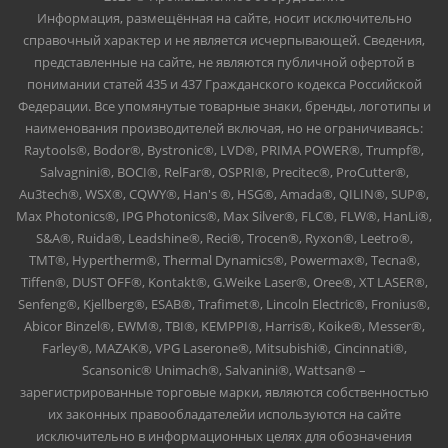
Информация, размещённая на сайте, носит исключительно
справочный характер и не является исчерпывающей. Сведения,
представленные на сайте, не являются публичной офертой в
понимании статей 435 и 437 Гражданского кодекса Российской
Федерации. Все упомянутые товарные знаки, бренды, логотипы и
наименования производителей включая, но не ограничиваясь:
Raytools®, Bodor®, Bystronic®, LVD®, PRIMA POWER®, Trumpf®,
Salvagnini®, BOCI®, RelFar®, OSPRI®, Precitec®, ProCutter®,
Au3tech®, WSX®, CQWY®, Han's ®, HSG®, Amada®, QILIN®, SUP®,
Max Photonics®, IPG Photonics®, Max Silver®, FLC®, FLW®, HanLi®,
S&A®, Ruida®, Leadshine®, Reci®, Trocen®, Ryxon®, Leetro®,
TMT®, Hypertherm®, Thermal Dynamics®, Powermax®, Tecna®,
Tiffen®, DUST OFF®, Kontakt®, G.Weike Laser®, Oree®, XT LASER®,
Senfeng®, Kjellberg®, ESAB®, Trafimet®, Lincoln Electric®, Fronius®,
Abicor Binzel®, EWM®, TBI®, KEMPPI®, Harris®, Koike®, Messer®,
Farley®, MAZAK®, VPG Laserone®, Mitsubishi®, Cincinnati®,
Scansonic® Unimach®, Salvanini®, Wattsan® –
зарегистрированные торговые марки, являются собственностью
их законных правообладателейи используются на сайте
исключительно в информационных целях для обозначения