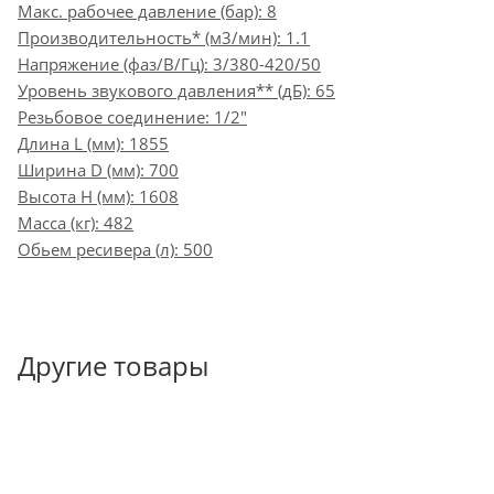
Макс. рабочее давление (бар): 8
Производительность* (м3/мин): 1.1
Напряжение (фаз/В/Гц): 3/380-420/50
Уровень звукового давления** (дБ): 65
Резьбовое соединение: 1/2"
Длина L (мм): 1855
Ширина D (мм): 700
Высота H (мм): 1608
Масса (кг): 482
Обьем ресивера (л): 500
Другие товары