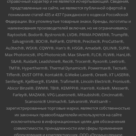
справочный характер и не является исчерпывающей. Сведения,
представленные на сайте, не являются публичной офертой в
понимании статей 435 и 437 Гражданского кодекса Российской
Федерации. Все упомянутые товарные знаки, бренды, логотипы и
наименования производителей включая, но не ограничиваясь:
Raytools®, Bodor®, Bystronic®, LVD®, PRIMA POWER®, Trumpf®,
Salvagnini®, BOCI®, RelFar®, OSPRI®, Precitec®, ProCutter®,
Au3tech®, WSX®, CQWY®, Han's ®, HSG®, Amada®, QILIN®, SUP®,
Max Photonics®, IPG Photonics®, Max Silver®, FLC®, FLW®, HanLi®,
S&A®, Ruida®, Leadshine®, Reci®, Trocen®, Ryxon®, Leetro®,
TMT®, Hypertherm®, Thermal Dynamics®, Powermax®, Tecna®,
Tiffen®, DUST OFF®, Kontakt®, G.Weike Laser®, Oree®, XT LASER®,
Senfeng®, Kjellberg®, ESAB®, Trafimet®, Lincoln Electric®, Fronius®,
Abicor Binzel®, EWM®, TBI®, KEMPPI®, Harris®, Koike®, Messer®,
Farley®, MAZAK®, VPG Laserone®, Mitsubishi®, Cincinnati®,
Scansonic® Unimach®, Salvanini®, Wattsan® –
зарегистрированные торговые марки, являются собственностью
их законных правообладателейи используются на сайте
исключительно в информационных целях для обозначения
совместимости, принадлежности или сферы применения
оборудования и комплектующих. ООО «Промышленное