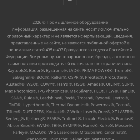
2026 © Промышленное оборудование
Информация, размещённая на сайте, носит исключительно
справочный характер и не является исчерпывающей. Сведения,
представленные на сайте, не являются публичной офертой в
понимании статей 435 и 437 Гражданского кодекса Российской
Федерации. Все упомянутые товарные знаки, бренды, логотипы и
наименования производителей включая, но не ограничиваясь:
Raytools®, Bodor®, Bystronic®, LVD®, PRIMA POWER®, Trumpf®,
Salvagnini®, BOCI®, RelFar®, OSPRI®, Precitec®, ProCutter®,
Au3tech®, WSX®, CQWY®, Han's ®, HSG®, Amada®, QILIN®, SUP®,
Max Photonics®, IPG Photonics®, Max Silver®, FLC®, FLW®, HanLi®,
S&A®, Ruida®, Leadshine®, Reci®, Trocen®, Ryxon®, Leetro®,
TMT®, Hypertherm®, Thermal Dynamics®, Powermax®, Tecna®,
Tiffen®, DUST OFF®, Kontakt®, G.Weike Laser®, Oree®, XT LASER®,
Senfeng®, Kjellberg®, ESAB®, Trafimet®, Lincoln Electric®, Fronius®,
Abicor Binzel®, EWM®, TBI®, KEMPPI®, Harris®, Koike®, Messer®,
Farley®, MAZAK®, VPG Laserone®, Mitsubishi®, Cincinnati®,
Scansonic® Unimach®, Salvanini®, Wattsan® –