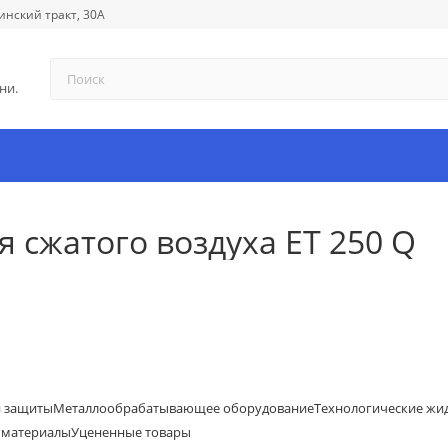
инский тракт, 30А
ни.
 сжатого воздуха ET 250 Q
й защиты
Металлообрабатывающее оборудование
Технологические жи
 материалы
Уцененные товары