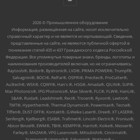
2026 © Промышленное оборудование
Информация, размещённая на сайте, носит исключительно
справочный характер и не является исчерпывающей. Сведения,
представленные на сайте, не являются публичной офертой в
понимании статей 435 и 437 Гражданского кодекса Российской
Федерации. Все упомянутые товарные знаки, бренды, логотипы и
наименования производителей включая, но не ограничиваясь:
Raytools®, Bodor®, Bystronic®, LVD®, PRIMA POWER®, Trumpf®,
Salvagnini®, BOCI®, RelFar®, OSPRI®, Precitec®, ProCutter®,
Au3tech®, WSX®, CQWY®, Han's ®, HSG®, Amada®, QILIN®, SUP®,
Max Photonics®, IPG Photonics®, Max Silver®, FLC®, FLW®, HanLi®,
S&A®, Ruida®, Leadshine®, Reci®, Trocen®, Ryxon®, Leetro®,
TMT®, Hypertherm®, Thermal Dynamics®, Powermax®, Tecna®,
Tiffen®, DUST OFF®, Kontakt®, G.Weike Laser®, Oree®, XT LASER®,
Senfeng®, Kjellberg®, ESAB®, Trafimet®, Lincoln Electric®, Fronius®,
Abicor Binzel®, EWM®, TBI®, KEMPPI®, Harris®, Koike®, Messer®,
Farley®, MAZAK®, VPG Laserone®, Mitsubishi®, Cincinnati®,
Scansonic® Unimach®, Salvanini®, Wattsan® –