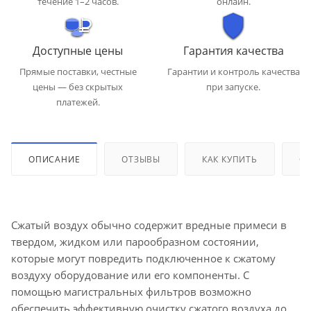
течение 1–2 часов.
онлайн.
Доступные цены
Гарантия качества
Прямые поставки, честные
Гарантии и контроль качества
цены — без скрытых
при запуске.
платежей.
ОПИСАНИЕ
ОТЗЫВЫ
КАК КУПИТЬ
ОП
Сжатый воздух обычно содержит вредные примеси в
твердом, жидком или парообразном состоянии,
которые могут повредить подключенное к сжатому
воздуху оборудование или его компоненты. С
помощью магистральных фильтров возможно
обеспечить эффективную очистку сжатого воздуха до