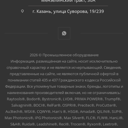
Мензелинский тракт, 30А
г. Казань, улица Суворова, 19/239
2026 © Промышленное оборудование
Информация, размещённая на сайте, носит исключительно
справочный характер и не является исчерпывающей. Сведения,
представленные на сайте, не являются публичной офертой в
понимании статей 435 и 437 Гражданского кодекса Российской
Федерации. Все упомянутые товарные знаки, бренды, логотипы и
наименования производителей включая, но не ограничиваясь:
Raytools®, Bodor®, Bystronic®, LVD®, PRIMA POWER®, Trumpf®,
Salvagnini®, BOCI®, RelFar®, OSPRI®, Precitec®, ProCutter®,
Au3tech®, WSX®, CQWY®, Han's ®, HSG®, Amada®, QILIN®, SUP®,
Max Photonics®, IPG Photonics®, Max Silver®, FLC®, FLW®, HanLi®,
S&A®, Ruida®, Leadshine®, Reci®, Trocen®, Ryxon®, Leetro®,