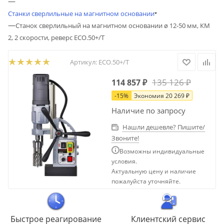
—
Станки сверлильные на магнитном основании
—
Станок сверлильный на магнитном основании ø 12-50 мм, КМ
2, 2 скорости, реверс ECO.50+/T
Артикул:
ECO.50+/T
135 126
₽
114 857
₽
-
15
%
Экономия
20 269
₽
Наличие по запросу
Нашли дешевле? Пишите/
Звоните!
Возможны индивидуальные
условия.
Актуальную цену и наличие
пожалуйста уточняйте.
Быстрое реагирование
Клиентский сервис