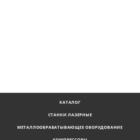
Станок сверлильный на магнитном основании Heden DM-
100X
Наличие по запросу
169 760
₽
В КОРЗИНУ
КАТАЛОГ
СТАНКИ ЛАЗЕРНЫЕ
МЕТАЛЛООБРАБАТЫВАЮЩЕЕ ОБОРУДОВАНИЕ
КОМПРЕССОРЫ