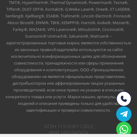
TMT®, Hypertherm®, Thermal Dynamics®, Powermax®, Tecna®,
Tiffen®, DUST OFF®, Kontakt®, G.Weike Laser®, Oree®, XT LASER®,
Senfeng®, Kjellberg®, ESAB®, Trafimet®, Lincoln Electric®, Fronius®,
Abicor Binzel®, EWM®, TBI®, KEMPPI®, Harris®, Koike®, Messer®,
Farley®, MAZAK®, VPG Laserone®, Mitsubishi®, Cincinnati®,
Scansonic® Unimach®, Salvanini®, Wattsan® –
зарегистрированные торговые марки, являются собственностью
их законных правообладателейи используются на сайте
исключительно в информационных целях для обозначения
совместимости, принадлежности или сферы применения
оборудования и комплектующих. ООО «Промышленное
оборудование» не является официальным представителем,
дистрибьютором или аффилированным лицом указанных
производителей, если иное прямо не указано в описании
конкретного товара или услуги. Марки машин, артикулы, номера
моделей и описания приведены только для удобства
идентификации и проверки совместимости.
ОГРН 1151690112023
ИНН 1661047426