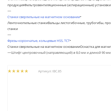
продукция
Фильтровентиляционнные (аспирационные) установки
—
Станки сверлильные на магнитном основании
Ленточнопильные станки
Вальцы листогибочные, трубогибы, пр
станки
—
Фрезы корончатые, кольцевые HSS, TCT
Станки сверлильные на магнитном основании
Оснастка для магн
—
Штифт центровочный (направляющий) ø 8,0 мм и длиной 90 мм, 
Артикул:
IBC.85