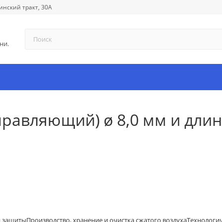
инский тракт, 30А
ни.
авляющий) ø 8,0 мм и длино
й защиты
Производство, хранение и очистка сжатого воздуха
Технологи