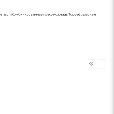
е части
Комбинированные пресс-ножницы
Торцефрезерные