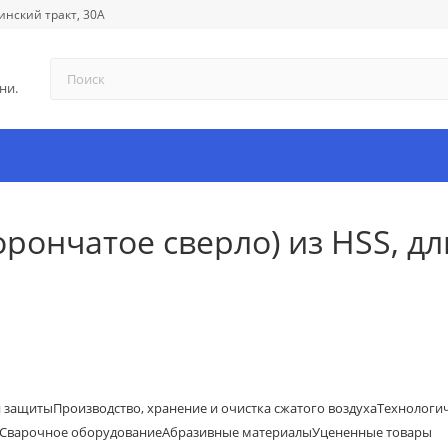
инский тракт, 30А
ни.
рончатое сверло) из HSS, дл
й защиты
Производство, хранение и очистка сжатого воздуха
Технологи
Сварочное оборудование
Абразивные материалы
Уцененные товары