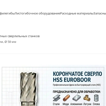
офилегибы
Листогибочное оборудование
Расходные материалы
Запасны
итных сверлильных станков
мм, Ø 58 мм