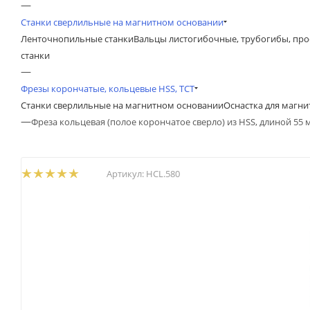
—
Станки сверлильные на магнитном основании
Ленточнопильные станки
Вальцы листогибочные, трубогибы, пр
станки
—
Фрезы корончатые, кольцевые HSS, TCT
Станки сверлильные на магнитном основании
Оснастка для магн
—
Фреза кольцевая (полое корончатое сверло) из HSS, длиной 55 
Артикул:
HCL.580