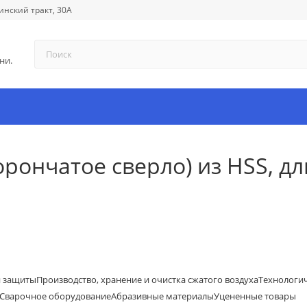
инский тракт, 30А
ни.
рончатое сверло) из HSS, дл
й защиты
Производство, хранение и очистка сжатого воздуха
Технологи
Сварочное оборудование
Абразивные материалы
Уцененные товары