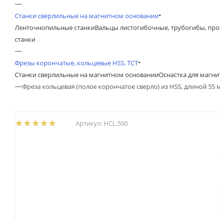
—
Станки сверлильные на магнитном основании
Ленточнопильные станки
Вальцы листогибочные, трубогибы, пр
станки
—
Фрезы корончатые, кольцевые HSS, TCT
Станки сверлильные на магнитном основании
Оснастка для магн
—
Фреза кольцевая (полое корончатое сверло) из HSS, длиной 55 
Артикул:
HCL.500