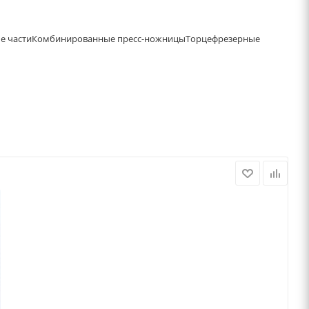
е части
Комбинированные пресс-ножницы
Торцефрезерные