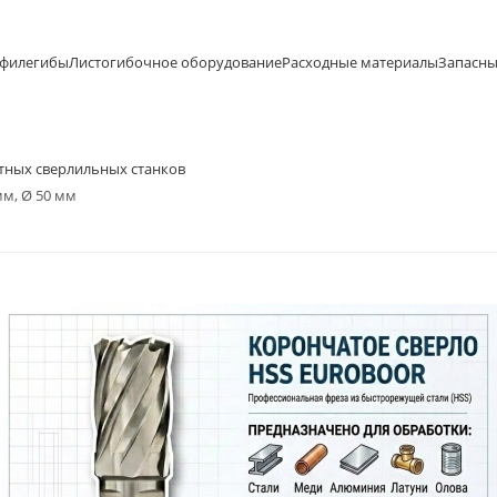
офилегибы
Листогибочное оборудование
Расходные материалы
Запасны
итных сверлильных станков
мм, Ø 50 мм