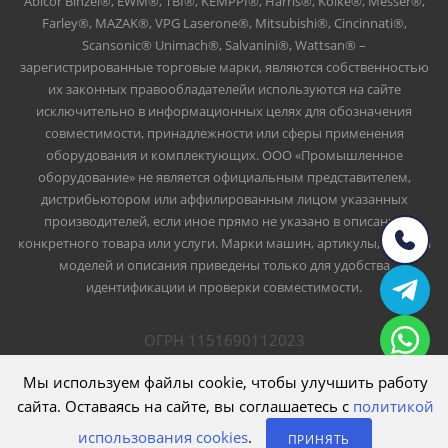
Abicor Binzel®, EWM®, TBI®, KEMPPI®, Harris®, Koike®, Messer®,
Farley®, MAZAK®, VPG Laserone®, Mitsubishi®, Cincinnati®,
Scansonic® Unimach®, Salvanini®, Wattsan® –
зарегистрированные торговые марки, являются собственностью
их законных правообладателейи используются на сайте
исключительно в информационных целях для обозначения
совместимости, принадлежности или сферы применения
оборудования и комплектующих. ООО «Промышленное
оборудование» не является официальным представителем,
дистрибьютором или аффилированным лицом указанных
производителей, если иное прямо не указано в описании
конкретного товара или услуги. Марки машин, артикулы, номера
моделей и описания приведены только для удобства
идентификации и проверки совместимости.
ОГРН 1151690112023
ИНН 1661047426
ООО Промышленное оборудование
Мы используем файлы cookie, чтобы улучшить работу
сайта. Оставаясь на сайте, вы соглашаетесь с
политикой
использования cookies
.
ПРИНЯТЬ