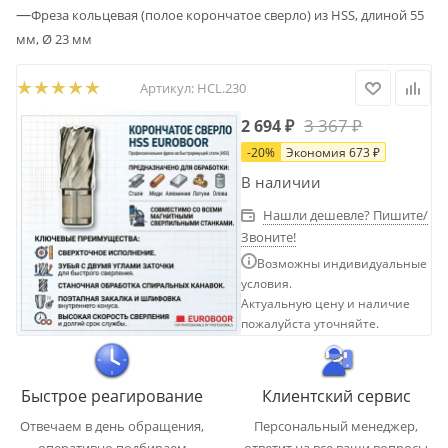
—
Фреза кольцевая (полое корончатое сверло) из HSS, длиной 55
мм, Ø 23 мм
Артикул:
HCL.230
3 367
₽
2 694
₽
-
20
%
Экономия
673
₽
В наличии
Нашли дешевле? Пишите/
Звоните!
Возможны индивидуальные
условия.
Актуальную цену и наличие
пожалуйста уточняйте.
Быстрое реагирование
Клиентский сервис
Отвечаем в день обращения,
Персональный менеджер,