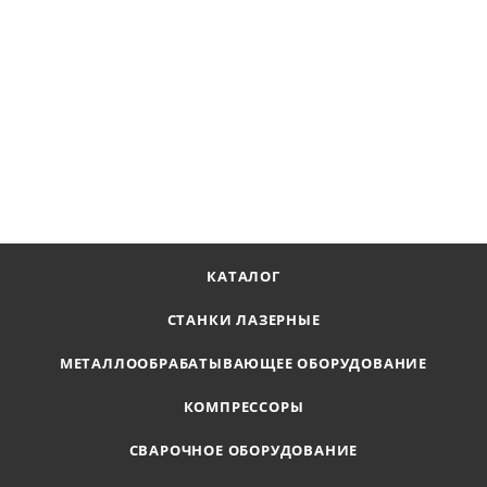
Сверло корончатое Ø60х55 мм, LENZ, арт. LZHM-060 F
Наличие по запросу
12 523
₽
В КОРЗИНУ
КАТАЛОГ
СТАНКИ ЛАЗЕРНЫЕ
МЕТАЛЛООБРАБАТЫВАЮЩЕЕ ОБОРУДОВАНИЕ
КОМПРЕССОРЫ
СВАРОЧНОЕ ОБОРУДОВАНИЕ