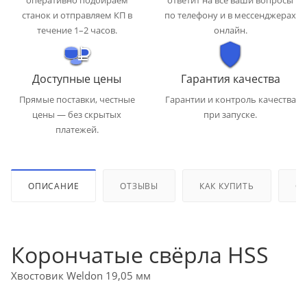
оперативно подбираем
ответит на все ваши вопросы
станок и отправляем КП в
по телефону и в мессенджерах
течение 1–2 часов.
онлайн.
Доступные цены
Гарантия качества
Прямые поставки, честные
Гарантии и контроль качества
цены — без скрытых
при запуске.
платежей.
ОПИСАНИЕ
ОТЗЫВЫ
КАК КУПИТЬ
ОП
Корончатые свёрла HSS
Хвостовик Weldon 19,05 мм