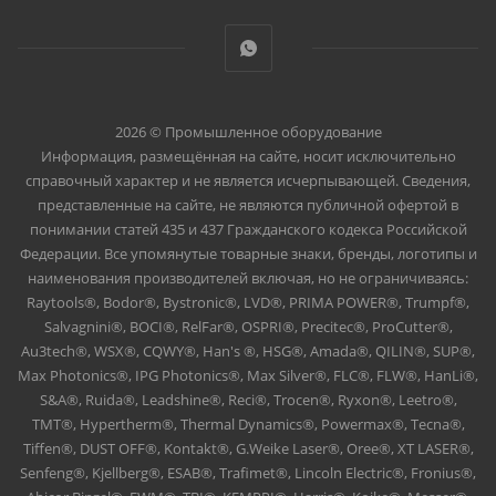
2026 © Промышленное оборудование
Информация, размещённая на сайте, носит исключительно
справочный характер и не является исчерпывающей. Сведения,
представленные на сайте, не являются публичной офертой в
понимании статей 435 и 437 Гражданского кодекса Российской
Федерации. Все упомянутые товарные знаки, бренды, логотипы и
наименования производителей включая, но не ограничиваясь:
Raytools®, Bodor®, Bystronic®, LVD®, PRIMA POWER®, Trumpf®,
Salvagnini®, BOCI®, RelFar®, OSPRI®, Precitec®, ProCutter®,
Au3tech®, WSX®, CQWY®, Han's ®, HSG®, Amada®, QILIN®, SUP®,
Max Photonics®, IPG Photonics®, Max Silver®, FLC®, FLW®, HanLi®,
S&A®, Ruida®, Leadshine®, Reci®, Trocen®, Ryxon®, Leetro®,
TMT®, Hypertherm®, Thermal Dynamics®, Powermax®, Tecna®,
Tiffen®, DUST OFF®, Kontakt®, G.Weike Laser®, Oree®, XT LASER®,
Senfeng®, Kjellberg®, ESAB®, Trafimet®, Lincoln Electric®, Fronius®,