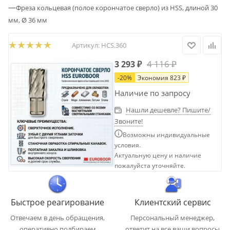
—
Фреза кольцевая (полое корончатое сверло) из HSS, длиной 30
мм, Ø 36 мм
Артикул:
HCS.360
4 116
₽
3 293
₽
-
20
%
Экономия
823
₽
Наличие по запросу
Нашли дешевле? Пишите/
Звоните!
Возможны индивидуальные
условия.
Актуальную цену и наличие
пожалуйста уточняйте.
Быстрое реагирование
Клиентский сервис
Отвечаем в день обращения,
Персональный менеджер,
оперативно подбираем
ответит на все ваши вопросы