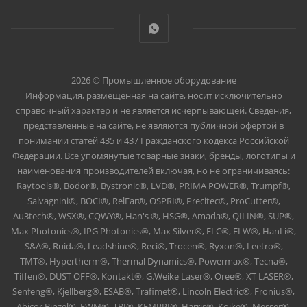
2026 © Промышленное оборудование
Информация, размещённая на сайте, носит исключительно
справочный характер и не является исчерпывающей. Сведения,
представленные на сайте, не являются публичной офертой в
понимании статей 435 и 437 Гражданского кодекса Российской
Федерации. Все упомянутые товарные знаки, бренды, логотипы и
наименования производителей включая, но не ограничиваясь:
Raytools®, Bodor®, Bystronic®, LVD®, PRIMA POWER®, Trumpf®,
Salvagnini®, BOCI®, RelFar®, OSPRI®, Precitec®, ProCutter®,
Au3tech®, WSX®, CQWY®, Han's ®, HSG®, Amada®, QILIN®, SUP®,
Max Photonics®, IPG Photonics®, Max Silver®, FLC®, FLW®, HanLi®,
S&A®, Ruida®, Leadshine®, Reci®, Trocen®, Ryxon®, Leetro®,
TMT®, Hypertherm®, Thermal Dynamics®, Powermax®, Tecna®,
Tiffen®, DUST OFF®, Kontakt®, G.Weike Laser®, Oree®, XT LASER®,
Senfeng®, Kjellberg®, ESAB®, Trafimet®, Lincoln Electric®, Fronius®,
Abicor Binzel®, EWM®, TBI®, KEMPPI®, Harris®, Koike®, Messer®,