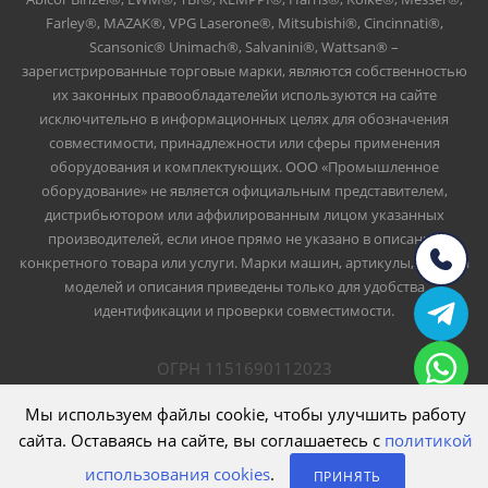
Farley®, MAZAK®, VPG Laserone®, Mitsubishi®, Cincinnati®,
Scansonic® Unimach®, Salvanini®, Wattsan® –
зарегистрированные торговые марки, являются собственностью
их законных правообладателейи используются на сайте
исключительно в информационных целях для обозначения
совместимости, принадлежности или сферы применения
оборудования и комплектующих. ООО «Промышленное
оборудование» не является официальным представителем,
дистрибьютором или аффилированным лицом указанных
производителей, если иное прямо не указано в описании
конкретного товара или услуги. Марки машин, артикулы, номера
моделей и описания приведены только для удобства
идентификации и проверки совместимости.
ОГРН 1151690112023
ИНН 1661047426
ООО Промышленное оборудование
Мы используем файлы cookie, чтобы улучшить работу
сайта. Оставаясь на сайте, вы соглашаетесь с
политикой
использования cookies
.
ПРИНЯТЬ