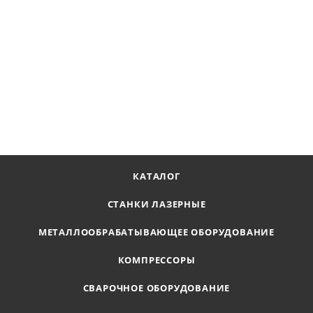
Сверло корончатое Ø60х55 мм, LENZ, арт. LZHM-060 F
Наличие по запросу
12 523
₽
В КОРЗИНУ
КАТАЛОГ
СТАНКИ ЛАЗЕРНЫЕ
МЕТАЛЛООБРАБАТЫВАЮЩЕЕ ОБОРУДОВАНИЕ
КОМПРЕССОРЫ
СВАРОЧНОЕ ОБОРУДОВАНИЕ