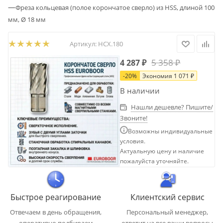
—
Фреза кольцевая (полое корончатое сверло) из HSS, длиной 100
мм, Ø 18 мм
Артикул:
HCX.180
5 358
₽
4 287
₽
-
20
%
Экономия
1 071
₽
В наличии
Нашли дешевле? Пишите/
Звоните!
Возможны индивидуальные
условия.
Актуальную цену и наличие
пожалуйста уточняйте.
Быстрое реагирование
Клиентский сервис
Отвечаем в день обращения,
Персональный менеджер,