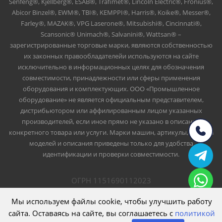
Senfeng®, Kjellberg®, ESAB®, Trafimet®, Lincoln Electric®, Fronius®,
Abicor Binzel®, EWM®, TBI®, KEMPPI®, Harris®, Koike®, Messer®,
Farley®, MAZAK®, VPG Laserone®, Mitsubishi®, Cincinnati®,
Scansonic® Unimach®, Salvanini®, Wattsan® –
зарегистрированные торговые марки, являются собственностью
их законных правообладателейи используются на сайте
исключительно в информационных целях для обозначения
совместимости, принадлежности или сферы применения
оборудования и комплектующих. ООО «Промышленное
оборудование» не является официальным представителем,
дистрибьютором или аффилированным лицом указанных
производителей, если иное прямо не указано в описании
конкретного товара или услуги. Марки машин, артикулы, номера
моделей и описания приведены только для удобства
идентификации и проверки совместимости.
ОГРН 1151690112023
ИНН 1661047426
ООО Промышленное оборудование
Мы используем файлы cookie, чтобы улучшить работу
сайта. Оставаясь на сайте, вы соглашаетесь с
политикой