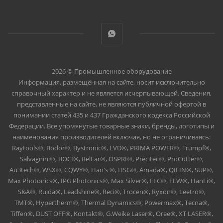
2026 © Промышленное оборудование
Информация, размещённая на сайте, носит исключительно
справочный характер и не является исчерпывающей. Сведения,
представленные на сайте, не являются публичной офертой в
понимании статей 435 и 437 Гражданского кодекса Российской
Федерации. Все упомянутые товарные знаки, бренды, логотипы и
наименования производителей включая, но не ограничиваясь:
Raytools®, Bodor®, Bystronic®, LVD®, PRIMA POWER®, Trumpf®,
Salvagnini®, BOCI®, RelFar®, OSPRI®, Precitec®, ProCutter®,
Au3tech®, WSX®, CQWY®, Han's ®, HSG®, Amada®, QILIN®, SUP®,
Max Photonics®, IPG Photonics®, Max Silver®, FLC®, FLW®, HanLi®,
S&A®, Ruida®, Leadshine®, Reci®, Trocen®, Ryxon®, Leetro®,
TMT®, Hypertherm®, Thermal Dynamics®, Powermax®, Tecna®,
Tiffen®, DUST OFF®, Kontakt®, G.Weike Laser®, Oree®, XT LASER®,