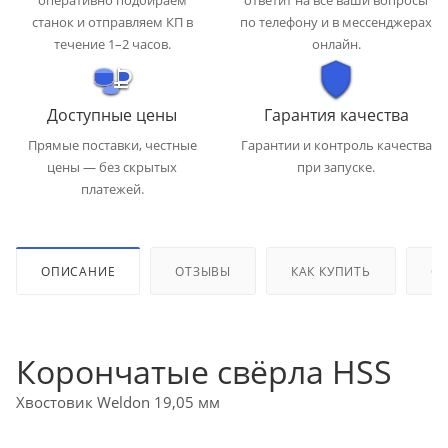
оперативно подбираем
ответит на все ваши вопросы
станок и отправляем КП в
по телефону и в мессенджерах
течение 1–2 часов.
онлайн.
Доступные цены
Гарантия качества
Прямые поставки, честные
Гарантии и контроль качества
цены — без скрытых
при запуске.
платежей.
ОПИСАНИЕ
ОТЗЫВЫ
КАК КУПИТЬ
ОП
Корончатые свёрла HSS
Хвостовик Weldon 19,05 мм