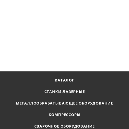
Сверло корончатое Ø60х55 мм, LENZ, арт. LZHM-060 F
Наличие по запросу
12 523
₽
В КОРЗИНУ
КАТАЛОГ
СТАНКИ ЛАЗЕРНЫЕ
МЕТАЛЛООБРАБАТЫВАЮЩЕЕ ОБОРУДОВАНИЕ
КОМПРЕССОРЫ
СВАРОЧНОЕ ОБОРУДОВАНИЕ