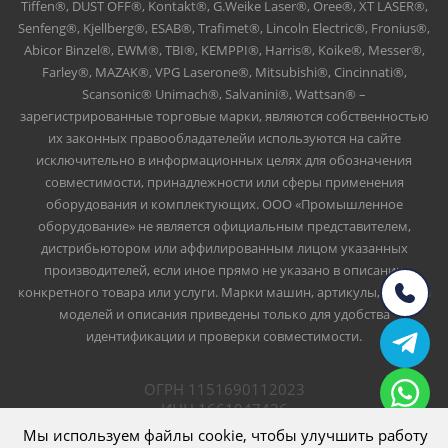
Tiffen®, DUST OFF®, Kontakt®, G.Weike Laser®, Oree®, XT LASER®,
Senfeng®, Kjellberg®, ESAB®, Trafimet®, Lincoln Electric®, Fronius®,
Abicor Binzel®, EWM®, TBI®, KEMPPI®, Harris®, Koike®, Messer®,
Farley®, MAZAK®, VPG Laserone®, Mitsubishi®, Cincinnati®,
Scansonic® Unimach®, Salvanini®, Wattsan® –
зарегистрированные торговые марки, являются собственностью
их законных правообладателейи используются на сайте
исключительно в информационных целях для обозначения
совместимости, принадлежности или сферы применения
оборудования и комплектующих. ООО «Промышленное
оборудование» не является официальным представителем,
дистрибьютором или аффилированным лицом указанных
производителей, если иное прямо не указано в описании
конкретного товара или услуги. Марки машин, артикулы, номера
моделей и описания приведены только для удобства
идентификации и проверки совместимости.
ОГРН 1151690112023
ИНН 1661047426
ООО Промышленное оборудование
Мы используем файлы cookie, чтобы улучшить работу