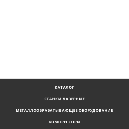
Машинка прямо-шлифовальная электрическая с
вариатором скорости EDG.600
Наличие по запросу
12 518
₽
В КОРЗИНУ
КАТАЛОГ
СТАНКИ ЛАЗЕРНЫЕ
МЕТАЛЛООБРАБАТЫВАЮЩЕЕ ОБОРУДОВАНИЕ
КОМПРЕССОРЫ