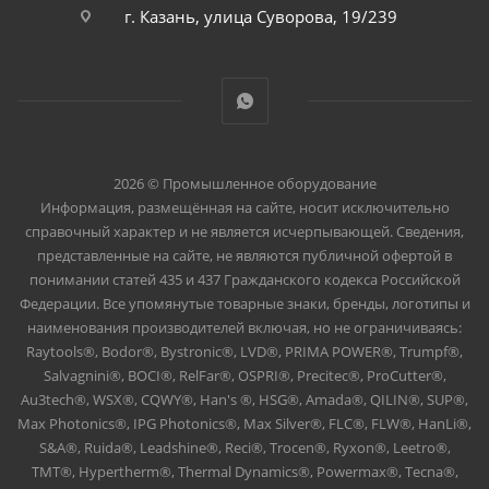
г. Казань, улица Суворова, 19/239
2026 © Промышленное оборудование
Информация, размещённая на сайте, носит исключительно
справочный характер и не является исчерпывающей. Сведения,
представленные на сайте, не являются публичной офертой в
понимании статей 435 и 437 Гражданского кодекса Российской
Федерации. Все упомянутые товарные знаки, бренды, логотипы и
наименования производителей включая, но не ограничиваясь:
Raytools®, Bodor®, Bystronic®, LVD®, PRIMA POWER®, Trumpf®,
Salvagnini®, BOCI®, RelFar®, OSPRI®, Precitec®, ProCutter®,
Au3tech®, WSX®, CQWY®, Han's ®, HSG®, Amada®, QILIN®, SUP®,
Max Photonics®, IPG Photonics®, Max Silver®, FLC®, FLW®, HanLi®,
S&A®, Ruida®, Leadshine®, Reci®, Trocen®, Ryxon®, Leetro®,
TMT®, Hypertherm®, Thermal Dynamics®, Powermax®, Tecna®,