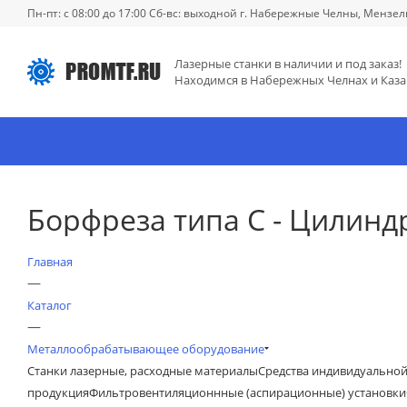
Пн-пт: с 08:00 до 17:00 Сб-вс: выходной г. Набережные Челны, Мензел
Лазерные станки в наличии и под заказ!
Находимся в Набережных Челнах и Каза
Борфреза типа C - Цилинд
Главная
—
Каталог
—
Металлообрабатывающее оборудование
Станки лазерные, расходные материалы
Средства индивидуально
продукция
Фильтровентиляционнные (аспирационные) установки