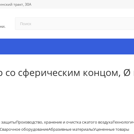
инский тракт, 30А
ни.
р со сферическим концом, Ø 
й защиты
Производство, хранение и очистка сжатого воздуха
Технологи
Сварочное оборудование
Абразивные материалы
Уцененные товары