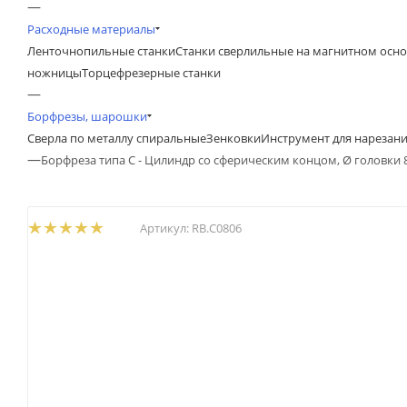
—
Расходные материалы
Ленточнопильные станки
Станки сверлильные на магнитном осн
ножницы
Торцефрезерные станки
—
Борфрезы, шарошки
Сверла по металлу спиральные
Зенковки
Инструмент для нарезан
—
Борфреза типа C - Цилиндр со сферическим концом, Ø головки 
Артикул:
RB.C0806