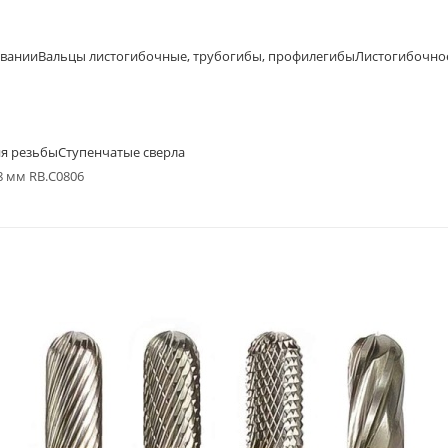
овании
Вальцы листогибочные, трубогибы, профилегибы
Листогибочно
ия резьбы
Ступенчатые сверла
8 мм RB.C0806