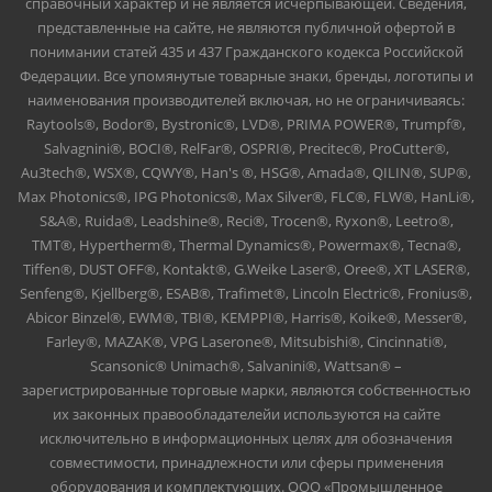
справочный характер и не является исчерпывающей. Сведения,
представленные на сайте, не являются публичной офертой в
понимании статей 435 и 437 Гражданского кодекса Российской
Федерации. Все упомянутые товарные знаки, бренды, логотипы и
наименования производителей включая, но не ограничиваясь:
Raytools®, Bodor®, Bystronic®, LVD®, PRIMA POWER®, Trumpf®,
Salvagnini®, BOCI®, RelFar®, OSPRI®, Precitec®, ProCutter®,
Au3tech®, WSX®, CQWY®, Han's ®, HSG®, Amada®, QILIN®, SUP®,
Max Photonics®, IPG Photonics®, Max Silver®, FLC®, FLW®, HanLi®,
S&A®, Ruida®, Leadshine®, Reci®, Trocen®, Ryxon®, Leetro®,
TMT®, Hypertherm®, Thermal Dynamics®, Powermax®, Tecna®,
Tiffen®, DUST OFF®, Kontakt®, G.Weike Laser®, Oree®, XT LASER®,
Senfeng®, Kjellberg®, ESAB®, Trafimet®, Lincoln Electric®, Fronius®,
Abicor Binzel®, EWM®, TBI®, KEMPPI®, Harris®, Koike®, Messer®,
Farley®, MAZAK®, VPG Laserone®, Mitsubishi®, Cincinnati®,
Scansonic® Unimach®, Salvanini®, Wattsan® –
зарегистрированные торговые марки, являются собственностью
их законных правообладателейи используются на сайте
исключительно в информационных целях для обозначения
совместимости, принадлежности или сферы применения
оборудования и комплектующих. ООО «Промышленное