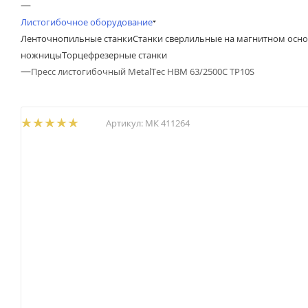
—
Листогибочное оборудование
Ленточнопильные станки
Станки сверлильные на магнитном осн
ножницы
Торцефрезерные станки
—
Пресс листогибочный MetalTec HBM 63/2500C TP10S
Артикул:
МК 411264