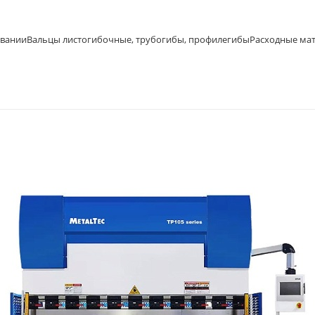
овании
Вальцы листогибочные, трубогибы, профилегибы
Расходные ма