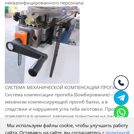
неквалифицированного персонала.
СИСТЕМА МЕХАНИЧЕСКОЙ КОМПЕНСАЦИИ ПРОГИБА
Система компенсации прогиба (Бомбирование) –
механизм компенсирующий прогиб балки, а в
следствии и нарушения угла гиба заготовки. Прогиб
появляется в момент давления пуансоном на лист,
усилием развиваемым гидравлическими цилиндрами.
Мы используем файлы cookie, чтобы улучшить работу
сайта. Оставаясь на сайте, вы соглашаетесь с
политикой