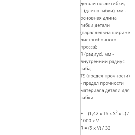
детали после гибки;
L (длина гибки), мм -
основная длина
гибки детали
(параллельна ширине
листогибочного
пресса);
R (радиус), мм -
внутренний радиус
гиба;
TS (предел прочности)
- предел прочности
материала детали для
гибки.
2
F = (1,42 x TS x S
x L) /
1000 x V
R = (5 x V) / 32