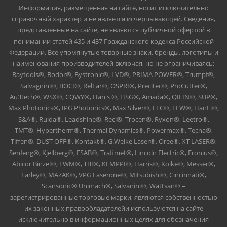
Информация, размещённая на сайте, носит исключительно
справочный характер и не является исчерпывающей. Сведения,
представленные на сайте, не являются публичной офертой в
понимании статей 435 и 437 Гражданского кодекса Российской
Федерации. Все упомянутые товарные знаки, бренды, логотипы и
наименования производителей включая, но не ограничиваясь:
Raytools®, Bodor®, Bystronic®, LVD®, PRIMA POWER®, Trumpf®,
Salvagnini®, BOCI®, RelFar®, OSPRI®, Precitec®, ProCutter®,
Au3tech®, WSX®, CQWY®, Han's ®, HSG®, Amada®, QILIN®, SUP®,
Max Photonics®, IPG Photonics®, Max Silver®, FLC®, FLW®, HanLi®,
S&A®, Ruida®, Leadshine®, Reci®, Trocen®, Ryxon®, Leetro®,
TMT®, Hypertherm®, Thermal Dynamics®, Powermax®, Tecna®,
Tiffen®, DUST OFF®, Kontakt®, G.Weike Laser®, Oree®, XT LASER®,
Senfeng®, Kjellberg®, ESAB®, Trafimet®, Lincoln Electric®, Fronius®,
Abicor Binzel®, EWM®, TBI®, KEMPPI®, Harris®, Koike®, Messer®,
Farley®, MAZAK®, VPG Laserone®, Mitsubishi®, Cincinnati®,
Scansonic® Unimach®, Salvanini®, Wattsan® –
зарегистрированные торговые марки, являются собственностью
их законных правообладателейи используются на сайте
исключительно в информационных целях для обозначения