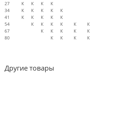
27
К
К
К
К
34
К
К
К
К
К
41
К
К
К
К
К
54
К
К
К
К
К
К
67
К
К
К
К
К
80
К
К
К
К
Другие товары