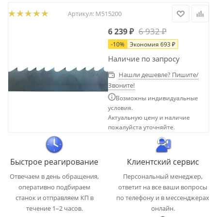
Артикул:
М515200
6 932
₽
6 239
₽
-
10
%
Экономия
693
₽
Наличие по запросу
Нашли дешевле? Пишите/
Звоните!
Возможны индивидуальные
условия.
Актуальную цену и наличие
пожалуйста уточняйте.
Быстрое реагирование
Клиентский сервис
Отвечаем в день обращения,
Персональный менеджер,
оперативно подбираем
ответит на все ваши вопросы
станок и отправляем КП в
по телефону и в мессенджерах
течение 1–2 часов.
онлайн.