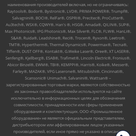
наименования производителей включая, но не ограничиваясь:
Raytools®, Bodor®, Bystronic®, LVD®, PRIMA POWER®, Trumpf®,
Salvagnini®, BOCI®, RelFar®, OSPRI®, Precitec®, ProCutter®,
Au3tech®, WSX®, CQWY®, Han's ®, HSG®, Amada®, QILIN®, SUP®,
Max Photonics®, IPG Photonics®, Max Silver®, FLC®, FLW®, HanLi®,
S&A®, Ruida®, Leadshine®, Reci®, Trocen®, Ryxon®, Leetro®,
TMT®, Hypertherm®, Thermal Dynamics®, Powermax®, Tecna®,
Tiffen®, DUST OFF®, Kontakt®, G.Weike Laser®, Oree®, XT LASER®,
Senfeng®, Kjellberg®, ESAB®, Trafimet®, Lincoln Electric®, Fronius®,
Abicor Binzel®, EWM®, TBI®, KEMPPI®, Harris®, Koike®, Messer®,
Farley®, MAZAK®, VPG Laserone®, Mitsubishi®, Cincinnati®,
Scansonic® Unimach®, Salvanini®, Wattsan® –
зарегистрированные торговые марки, являются собственностью
их законных правообладателейи используются на сайте
исключительно в информационных целях для обозначения
совместимости, принадлежности или сферы применения
оборудования и комплектующих. ООО «Промышленное
оборудование» не является официальным представителем,
дистрибьютором или аффилированным лицом указанных
производителей, если иное прямо не указано в описании