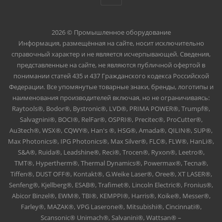
2026 © Промышленное оборудование
Информация, размещённая на сайте, носит исключительно
справочный характер и не является исчерпывающей. Сведения,
представленные на сайте, не являются публичной офертой в
понимании статей 435 и 437 Гражданского кодекса Российской
Федерации. Все упомянутые товарные знаки, бренды, логотипы и
наименования производителей включая, но не ограничиваясь:
Raytools®, Bodor®, Bystronic®, LVD®, PRIMA POWER®, Trumpf®,
Salvagnini®, BOCI®, RelFar®, OSPRI®, Precitec®, ProCutter®,
Au3tech®, WSX®, CQWY®, Han's ®, HSG®, Amada®, QILIN®, SUP®,
Max Photonics®, IPG Photonics®, Max Silver®, FLC®, FLW®, HanLi®,
S&A®, Ruida®, Leadshine®, Reci®, Trocen®, Ryxon®, Leetro®,
TMT®, Hypertherm®, Thermal Dynamics®, Powermax®, Tecna®,
Tiffen®, DUST OFF®, Kontakt®, G.Weike Laser®, Oree®, XT LASER®,
Senfeng®, Kjellberg®, ESAB®, Trafimet®, Lincoln Electric®, Fronius®,
Abicor Binzel®, EWM®, TBI®, KEMPPI®, Harris®, Koike®, Messer®,
Farley®, MAZAK®, VPG Laserone®, Mitsubishi®, Cincinnati®,
Scansonic® Unimach®, Salvanini®, Wattsan® –