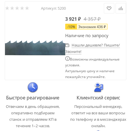
Артикул:
5200
4 357
₽
3 921
₽
-
10
%
Экономия
436
₽
Наличие по запросу
Нашли дешевле? Пишите/
Звоните!
Возможны индивидуальные
условия.
Актуальную цену и наличие
пожалуйста уточняйте.
Быстрое реагирование
Клиентский сервис
Отвечаем в день обращения,
Персональный менеджер,
оперативно подбираем
ответит на все ваши вопросы
станок и отправляем КП в
по телефону и в мессенджерах
течение 1–2 часов.
онлайн.