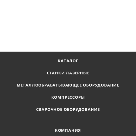
Пила ленточная 3870*34*1,1 мм (4/6) М42 Starex St
В наличии
Цена по запросу
ПОЛУЧИТЬ ПРЕДЛОЖЕНИЕ
КАТАЛОГ
СТАНКИ ЛАЗЕРНЫЕ
МЕТАЛЛООБРАБАТЫВАЮЩЕЕ ОБОРУДОВАНИЕ
КОМПРЕССОРЫ
СВАРОЧНОЕ ОБОРУДОВАНИЕ
КОМПАНИЯ