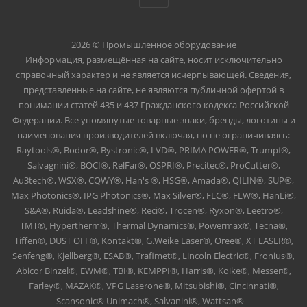
2026 © Промышленное оборудование
Информация, размещённая на сайте, носит исключительно
справочный характер и не является исчерпывающей. Сведения,
представленные на сайте, не являются публичной офертой в
понимании статей 435 и 437 Гражданского кодекса Российской
Федерации. Все упомянутые товарные знаки, бренды, логотипы и
наименования производителей включая, но не ограничиваясь:
Raytools®, Bodor®, Bystronic®, LVD®, PRIMA POWER®, Trumpf®,
Salvagnini®, BOCI®, RelFar®, OSPRI®, Precitec®, ProCutter®,
Au3tech®, WSX®, CQWY®, Han's ®, HSG®, Amada®, QILIN®, SUP®,
Max Photonics®, IPG Photonics®, Max Silver®, FLC®, FLW®, HanLi®,
S&A®, Ruida®, Leadshine®, Reci®, Trocen®, Ryxon®, Leetro®,
TMT®, Hypertherm®, Thermal Dynamics®, Powermax®, Tecna®,
Tiffen®, DUST OFF®, Kontakt®, G.Weike Laser®, Oree®, XT LASER®,
Senfeng®, Kjellberg®, ESAB®, Trafimet®, Lincoln Electric®, Fronius®,
Abicor Binzel®, EWM®, TBI®, KEMPPI®, Harris®, Koike®, Messer®,
Farley®, MAZAK®, VPG Laserone®, Mitsubishi®, Cincinnati®,
Scansonic® Unimach®, Salvanini®, Wattsan® –