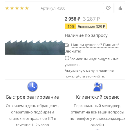
Артикул:
4300
3 287
₽
2 958
₽
-
10
%
Экономия
329
₽
Наличие по запросу
Нашли дешевле? Пишите/
Звоните!
Возможны индивидуальные
условия.
Актуальную цену и наличие
пожалуйста уточняйте.
Быстрое реагирование
Клиентский сервис
Отвечаем в день обращения,
Персональный менеджер,
оперативно подбираем
ответит на все ваши вопросы
станок и отправляем КП в
по телефону и в мессенджерах
течение 1–2 часов.
онлайн.