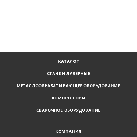
Пила ленточная 3870*34*1,1 мм (4/6) М42 Starex St
В наличии
Цена по запросу
ПОЛУЧИТЬ ПРЕДЛОЖЕНИЕ
КАТАЛОГ
СТАНКИ ЛАЗЕРНЫЕ
МЕТАЛЛООБРАБАТЫВАЮЩЕЕ ОБОРУДОВАНИЕ
КОМПРЕССОРЫ
СВАРОЧНОЕ ОБОРУДОВАНИЕ
КОМПАНИЯ