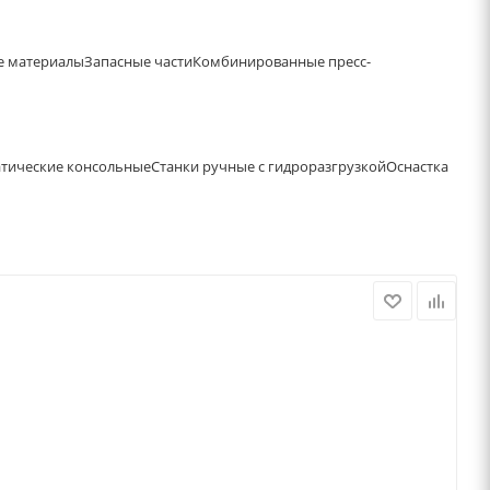
е материалы
Запасные части
Комбинированные пресс-
атические консольные
Станки ручные с гидроразгрузкой
Оснастка