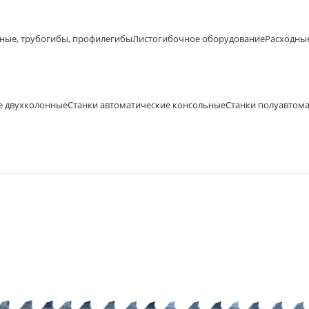
ные, трубогибы, профилегибы
Листогибочное оборудование
Расходны
е двухколонные
Станки автоматические консольные
Станки полуавтом