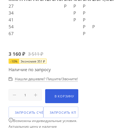
27
P
P
Р
34
P
P
41
P
P
54
P
P
67
P
3 160
₽
3 511
₽
-
10
%
Экономия
351
₽
Наличие по запросу
Нашли дешевле? Пишите/Звоните!
В КОРЗИНУ
ЗАПРОСИТЬ СЧЁТ
ЗАПРОСИТЬ КП
Возможны индивидуальные условия.
Актуальную цену и наличие