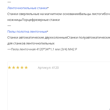
—
Ленточнопильные станки
Станки сверлильные на магнитном основании
Вальцы листогибоч
ножницы
Торцефрезерные станки
—
Пилы полотна ленточные
Станки автоматические двухколонные
Станки полуавтоматически
для станков ленточнопильных
—
Пила ленточная 4120*34*1,1 мм (3/4) М42 P
Артикул:
4120