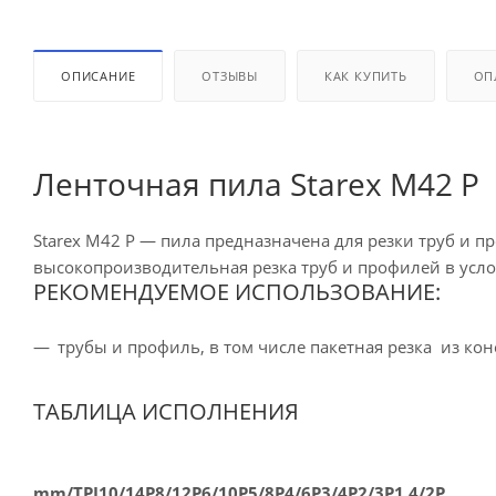
ОПИСАНИЕ
ОТЗЫВЫ
КАК КУПИТЬ
ОП
Ленточная пила Starex M42 Р
Starex M42 Р — пила предназначена для резки труб и п
высокопроизводительная резка труб и профилей в ус
РЕКОМЕНДУЕМОЕ ИСПОЛЬЗОВАНИЕ:
трубы и профиль, в том числе пакетная резка из к
ТАБЛИЦА ИСПОЛНЕНИЯ
mm/TPI
10/14Р
8/12Р
6/10Р
5/8Р
4/6P
3/4P
2/3P
1,4/2P