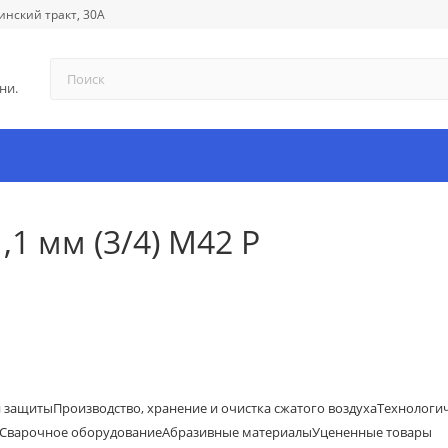
инский тракт, 30А
ни.
1 мм (3/4) М42 P
й защиты
Производство, хранение и очистка сжатого воздуха
Технологи
Сварочное оборудование
Абразивные материалы
Уцененные товары