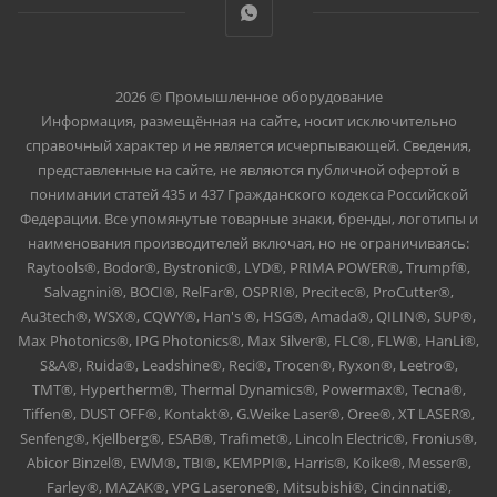
2026 © Промышленное оборудование
Информация, размещённая на сайте, носит исключительно
справочный характер и не является исчерпывающей. Сведения,
представленные на сайте, не являются публичной офертой в
понимании статей 435 и 437 Гражданского кодекса Российской
Федерации. Все упомянутые товарные знаки, бренды, логотипы и
наименования производителей включая, но не ограничиваясь:
Raytools®, Bodor®, Bystronic®, LVD®, PRIMA POWER®, Trumpf®,
Salvagnini®, BOCI®, RelFar®, OSPRI®, Precitec®, ProCutter®,
Au3tech®, WSX®, CQWY®, Han's ®, HSG®, Amada®, QILIN®, SUP®,
Max Photonics®, IPG Photonics®, Max Silver®, FLC®, FLW®, HanLi®,
S&A®, Ruida®, Leadshine®, Reci®, Trocen®, Ryxon®, Leetro®,
TMT®, Hypertherm®, Thermal Dynamics®, Powermax®, Tecna®,
Tiffen®, DUST OFF®, Kontakt®, G.Weike Laser®, Oree®, XT LASER®,
Senfeng®, Kjellberg®, ESAB®, Trafimet®, Lincoln Electric®, Fronius®,
Abicor Binzel®, EWM®, TBI®, KEMPPI®, Harris®, Koike®, Messer®,
Farley®, MAZAK®, VPG Laserone®, Mitsubishi®, Cincinnati®,