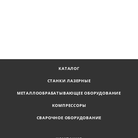
Пила ленточная 3870*34*1,1 мм (4/6) М42 Starex St
В наличии
Цена по запросу
ПОЛУЧИТЬ ПРЕДЛОЖЕНИЕ
КАТАЛОГ
СТАНКИ ЛАЗЕРНЫЕ
МЕТАЛЛООБРАБАТЫВАЮЩЕЕ ОБОРУДОВАНИЕ
КОМПРЕССОРЫ
СВАРОЧНОЕ ОБОРУДОВАНИЕ