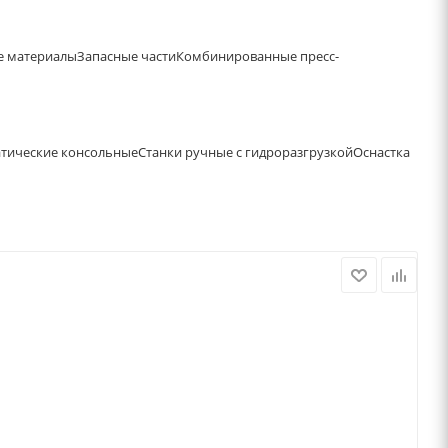
е материалы
Запасные части
Комбинированные пресс-
атические консольные
Станки ручные с гидроразгрузкой
Оснастка