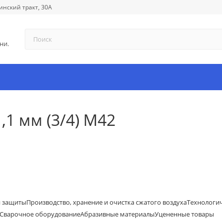
инский тракт, 30А
ни.
1 мм (3/4) М42
й защиты
Производство, хранение и очистка сжатого воздуха
Технологи
Сварочное оборудование
Абразивные материалы
Уцененные товары