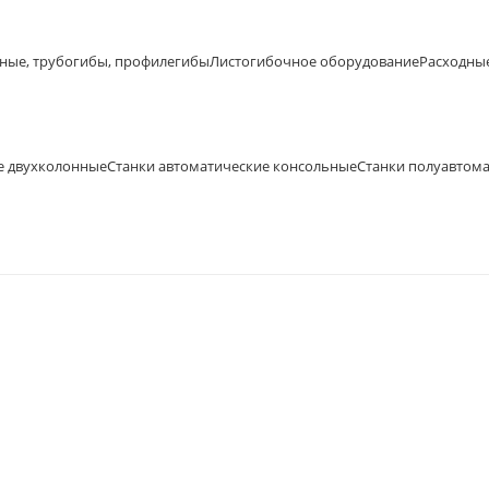
ные, трубогибы, профилегибы
Листогибочное оборудование
Расходны
е двухколонные
Станки автоматические консольные
Станки полуавтом