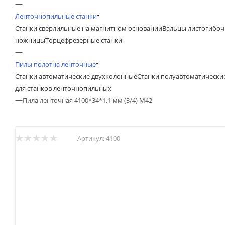
—
Ленточнопильные станки
Станки сверлильные на магнитном основании
Вальцы листогибоч
ножницы
Торцефрезерные станки
—
Пилы полотна ленточные
Станки автоматические двухколонные
Станки полуавтоматически
для станков ленточнопильных
—
Пила ленточная 4100*34*1,1 мм (3/4) М42
Артикул:
4100