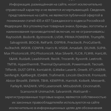
Информация, размещённая на сайте, носит исключительно
справочный характер и не является исчерпывающей. Сведения,
представленные на сайте, не являются публичной офертой в
понимании статей 435 и 437 Гражданского кодекса Российской
Федерации. Все упомянутые товарные знаки, бренды, логотипы и
наименования производителей включая, но не ограничиваясь:
Raytools®, Bodor®, Bystronic®, LVD®, PRIMA POWER®, Trumpf®,
Salvagnini®, BOCI®, RelFar®, OSPRI®, Precitec®, ProCutter®,
Au3tech®, WSX®, CQWY®, Han's ®, HSG®, Amada®, QILIN®, SUP®,
Max Photonics®, IPG Photonics®, Max Silver®, FLC®, FLW®, HanLi®,
S&A®, Ruida®, Leadshine®, Reci®, Trocen®, Ryxon®, Leetro®,
TMT®, Hypertherm®, Thermal Dynamics®, Powermax®, Tecna®,
Tiffen®, DUST OFF®, Kontakt®, G.Weike Laser®, Oree®, XT LASER®,
Senfeng®, Kjellberg®, ESAB®, Trafimet®, Lincoln Electric®, Fronius®,
Abicor Binzel®, EWM®, TBI®, KEMPPI®, Harris®, Koike®, Messer®,
Farley®, MAZAK®, VPG Laserone®, Mitsubishi®, Cincinnati®,
Scansonic® Unimach®, Salvanini®, Wattsan® –
зарегистрированные торговые марки, являются собственностью
их законных правообладателейи используются на сайте
исключительно в информационных целях для обозначения