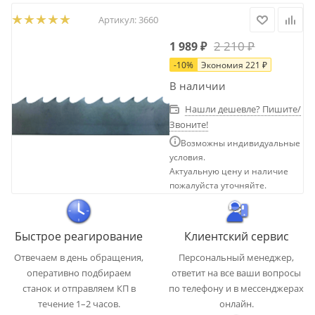
Артикул:
3660
2 210
₽
1 989
₽
-
10
%
Экономия
221
₽
В наличии
Нашли дешевле? Пишите/
Звоните!
Возможны индивидуальные
условия.
Актуальную цену и наличие
пожалуйста уточняйте.
Быстрое реагирование
Клиентский сервис
Отвечаем в день обращения,
Персональный менеджер,
оперативно подбираем
ответит на все ваши вопросы
станок и отправляем КП в
по телефону и в мессенджерах
течение 1–2 часов.
онлайн.