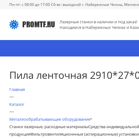
Пн-пт: с 08:00 до 17:00 Сб-вс: выходной г. Набережные Челны, Мензел
Лазерные станки в наличии и под заказ!
Находимся в Набережных Челнах и Каза
Пила ленточная 2910*27*0
Главная
—
Каталог
—
Металлообрабатывающее оборудование
Станки лазерные, расходные материалы
Средства индивидуально
продукция
Фильтровентиляционнные (аспирационные) установки