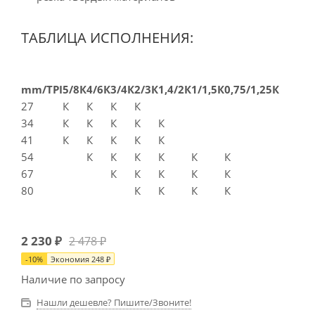
ТАБЛИЦА ИСПОЛНЕНИЯ:
mm/TPI
5/8К
4/6К
3/4К
2/3К
1,4/2К
1/1,5К
0,75/1,25К
27
К
К
К
К
34
К
К
К
К
К
41
К
К
К
К
К
54
К
К
К
К
К
К
67
К
К
К
К
К
80
К
К
К
К
2 230
₽
2 478
₽
-
10
%
Экономия
248
₽
Наличие по запросу
Нашли дешевле? Пишите/Звоните!