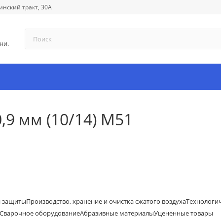
инский тракт, 30А
ни.
,9 мм (10/14) М51
й защиты
Производство, хранение и очистка сжатого воздуха
Технологи
Сварочное оборудование
Абразивные материалы
Уцененные товары