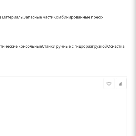
е материалы
Запасные части
Комбинированные пресс-
атические консольные
Станки ручные с гидроразгрузкой
Оснастка