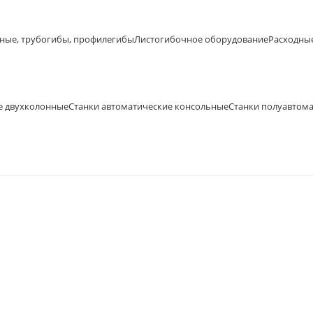
ные, трубогибы, профилегибы
Листогибочное оборудование
Расходны
е двухколонные
Станки автоматические консольные
Станки полуавтом