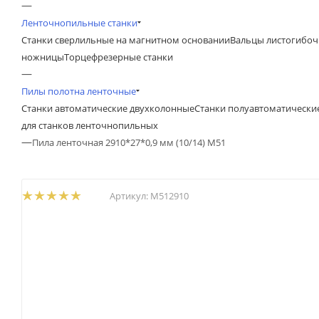
—
Ленточнопильные станки
Станки сверлильные на магнитном основании
Вальцы листогибоч
ножницы
Торцефрезерные станки
—
Пилы полотна ленточные
Станки автоматические двухколонные
Станки полуавтоматически
для станков ленточнопильных
—
Пила ленточная 2910*27*0,9 мм (10/14) М51
Артикул:
М512910