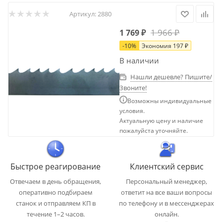
Артикул:
2880
1 966
₽
1 769
₽
-
10
%
Экономия
197
₽
В наличии
Нашли дешевле? Пишите/
Звоните!
Возможны индивидуальные
условия.
Актуальную цену и наличие
пожалуйста уточняйте.
Быстрое реагирование
Клиентский сервис
Отвечаем в день обращения,
Персональный менеджер,
оперативно подбираем
ответит на все ваши вопросы
станок и отправляем КП в
по телефону и в мессенджерах
течение 1–2 часов.
онлайн.