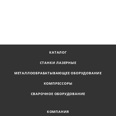
Пила ленточная 3870*34*1,1 мм (4/6) М42 Starex St
В наличии
Цена по запросу
ПОЛУЧИТЬ ПРЕДЛОЖЕНИЕ
КАТАЛОГ
СТАНКИ ЛАЗЕРНЫЕ
МЕТАЛЛООБРАБАТЫВАЮЩЕЕ ОБОРУДОВАНИЕ
КОМПРЕССОРЫ
СВАРОЧНОЕ ОБОРУДОВАНИЕ
КОМПАНИЯ