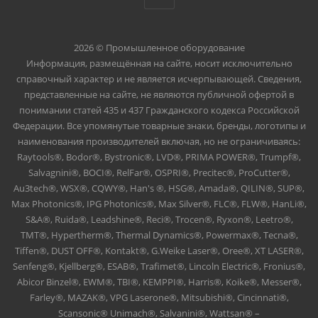
2026 © Промышленное оборудование
Информация, размещённая на сайте, носит исключительно
справочный характер и не является исчерпывающей. Сведения,
представленные на сайте, не являются публичной офертой в
понимании статей 435 и 437 Гражданского кодекса Российской
Федерации. Все упомянутые товарные знаки, бренды, логотипы и
наименования производителей включая, но не ограничиваясь:
Raytools®, Bodor®, Bystronic®, LVD®, PRIMA POWER®, Trumpf®,
Salvagnini®, BOCI®, RelFar®, OSPRI®, Precitec®, ProCutter®,
Au3tech®, WSX®, CQWY®, Han's ®, HSG®, Amada®, QILIN®, SUP®,
Max Photonics®, IPG Photonics®, Max Silver®, FLC®, FLW®, HanLi®,
S&A®, Ruida®, Leadshine®, Reci®, Trocen®, Ryxon®, Leetro®,
TMT®, Hypertherm®, Thermal Dynamics®, Powermax®, Tecna®,
Tiffen®, DUST OFF®, Kontakt®, G.Weike Laser®, Oree®, XT LASER®,
Senfeng®, Kjellberg®, ESAB®, Trafimet®, Lincoln Electric®, Fronius®,
Abicor Binzel®, EWM®, TBI®, KEMPPI®, Harris®, Koike®, Messer®,
Farley®, MAZAK®, VPG Laserone®, Mitsubishi®, Cincinnati®,
Scansonic® Unimach®, Salvanini®, Wattsan® –