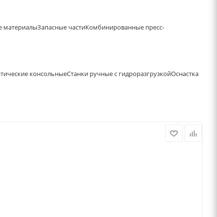
е материалы
Запасные части
Комбинированные пресс-
атические консольные
Станки ручные с гидроразгрузкой
Оснастка