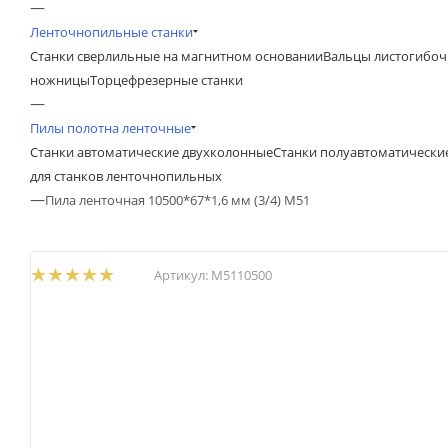
—
Ленточнопильные станки
Станки сверлильные на магнитном основании
Вальцы листогибоч
ножницы
Торцефрезерные станки
—
Пилы полотна ленточные
Станки автоматические двухколонные
Станки полуавтоматически
для станков ленточнопильных
—
Пила ленточная 10500*67*1,6 мм (3/4) М51
Артикул:
М5110500