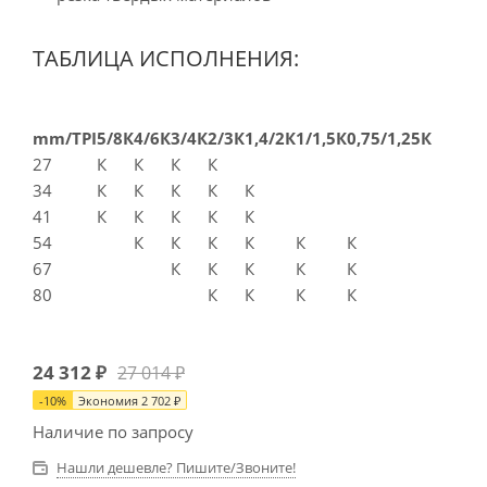
ТАБЛИЦА ИСПОЛНЕНИЯ:
mm/TPI
5/8К
4/6К
3/4К
2/3К
1,4/2К
1/1,5К
0,75/1,25К
27
К
К
К
К
34
К
К
К
К
К
41
К
К
К
К
К
54
К
К
К
К
К
К
67
К
К
К
К
К
80
К
К
К
К
24 312
₽
27 014
₽
-
10
%
Экономия
2 702
₽
Наличие по запросу
Нашли дешевле? Пишите/Звоните!