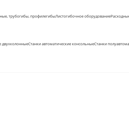
ные, трубогибы, профилегибы
Листогибочное оборудование
Расходны
е двухколонные
Станки автоматические консольные
Станки полуавтом