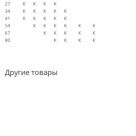
27
К
К
К
К
34
К
К
К
К
К
41
К
К
К
К
К
54
К
К
К
К
К
К
67
К
К
К
К
К
80
К
К
К
К
Другие товары