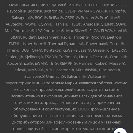
наименования производителей включая, но не ограничиваясь:
Raytools®, Bodor®, Bystronic®, LVD®, PRIMA POWER®, Trumpf®,
Salvagnini®, BOCI®, RelFar®, OSPRI®, Precitec®, ProCutter®,
Au3tech®, WSX®, CQWY®, Han's ®, HSG®, Amada®, QILIN®, SUP®,
Max Photonics®, IPG Photonics®, Max Silver®, FLC®, FLW®, HanLi®,
S&A®, Ruida®, Leadshine®, Reci®, Trocen®, Ryxon®, Leetro®,
TMT®, Hypertherm®, Thermal Dynamics®, Powermax®, Tecna®,
Tiffen®, DUST OFF®, Kontakt®, G.Weike Laser®, Oree®, XT LASER®,
Senfeng®, Kjellberg®, ESAB®, Trafimet®, Lincoln Electric®, Fronius®,
Abicor Binzel®, EWM®, TBI®, KEMPPI®, Harris®, Koike®, Messer®,
Farley®, MAZAK®, VPG Laserone®, Mitsubishi®, Cincinnati®,
Scansonic® Unimach®, Salvanini®, Wattsan® –
зарегистрированные торговые марки, являются собственностью
их законных правообладателейи используются на сайте
исключительно в информационных целях для обозначения
совместимости, принадлежности или сферы применения
оборудования и комплектующих. ООО «Промышленное
оборудование» не является официальным представителем,
дистрибьютором или аффилированным лицом указанных
производителей, если иное прямо не указано в описании