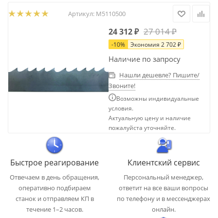
Артикул:
М5110500
27 014
₽
24 312
₽
-
10
%
Экономия
2 702
₽
Наличие по запросу
Нашли дешевле? Пишите/
Звоните!
Возможны индивидуальные
условия.
Актуальную цену и наличие
пожалуйста уточняйте.
Быстрое реагирование
Клиентский сервис
Отвечаем в день обращения,
Персональный менеджер,
оперативно подбираем
ответит на все ваши вопросы
станок и отправляем КП в
по телефону и в мессенджерах
течение 1–2 часов.
онлайн.