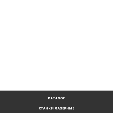
Щетка универсальная ручная 230*130, ворс гофр нерж
сталь 0,30 (код 13-041) №EB-XSS1
В наличии
259
₽
273
₽
-
5
%
В КОРЗИНУ
КАТАЛОГ
СТАНКИ ЛАЗЕРНЫЕ