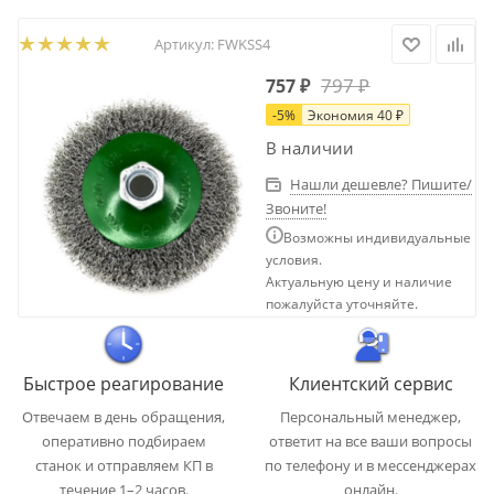
Артикул:
FWKSS4
797
₽
757
₽
-
5
%
Экономия
40
₽
В наличии
Нашли дешевле? Пишите/
Звоните!
Возможны индивидуальные
условия.
Актуальную цену и наличие
пожалуйста уточняйте.
Быстрое реагирование
Клиентский сервис
Отвечаем в день обращения,
Персональный менеджер,
оперативно подбираем
ответит на все ваши вопросы
станок и отправляем КП в
по телефону и в мессенджерах
течение 1–2 часов.
онлайн.