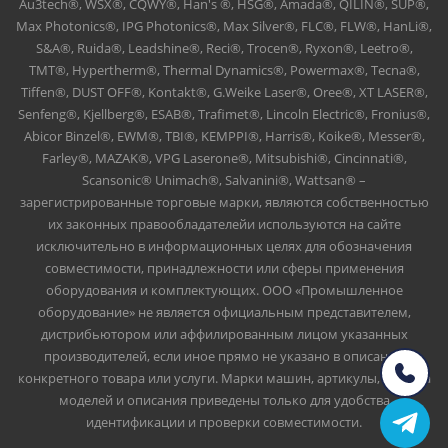
Au3tech®, WSX®, CQWY®, Han's ®, HSG®, Amada®, QILIN®, SUP®,
Max Photonics®, IPG Photonics®, Max Silver®, FLC®, FLW®, HanLi®,
S&A®, Ruida®, Leadshine®, Reci®, Trocen®, Ryxon®, Leetro®,
TMT®, Hypertherm®, Thermal Dynamics®, Powermax®, Tecna®,
Tiffen®, DUST OFF®, Kontakt®, G.Weike Laser®, Oree®, XT LASER®,
Senfeng®, Kjellberg®, ESAB®, Trafimet®, Lincoln Electric®, Fronius®,
Abicor Binzel®, EWM®, TBI®, KEMPPI®, Harris®, Koike®, Messer®,
Farley®, MAZAK®, VPG Laserone®, Mitsubishi®, Cincinnati®,
Scansonic® Unimach®, Salvanini®, Wattsan® –
зарегистрированные торговые марки, являются собственностью
их законных правообладателейи используются на сайте
исключительно в информационных целях для обозначения
совместимости, принадлежности или сферы применения
оборудования и комплектующих. ООО «Промышленное
оборудование» не является официальным представителем,
дистрибьютором или аффилированным лицом указанных
производителей, если иное прямо не указано в описании
конкретного товара или услуги. Марки машин, артикулы, номера
моделей и описания приведены только для удобства
идентификации и проверки совместимости.