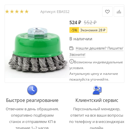
Артикул:
EBASS2
552
₽
524
₽
-
5
%
Экономия
28
₽
В наличии
Нашли дешевле? Пишите/
Звоните!
Возможны индивидуальные
условия.
Актуальную цену и наличие
пожалуйста уточняйте.
Быстрое реагирование
Клиентский сервис
Отвечаем в день обращения,
Персональный менеджер,
оперативно подбираем
ответит на все ваши вопросы
станок и отправляем КП в
по телефону и в мессенджерах
течение 1–2 часов.
онлайн.