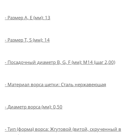
- Размер A, E (мм): 13
- Размер T, S (мм): 14
- Посадочный диаметр B, G, F (мм): М14 (шаг 2,00)
- Материал ворса щетки: Сталь нержавеющая
- Диаметр ворса (мм): 0,50
- Тип (форма) ворса: Жгутовой (витой, скрученный в