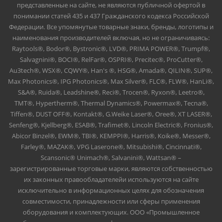
представленные на сайте, не являются публичной офертой в
понимании статей 435 и 437 Гражданского кодекса Российской
Федерации. Все упомянутые товарные знаки, бренды, логотипы и
наименования производителей включая, но не ограничиваясь:
Raytools®, Bodor®, Bystronic®, LVD®, PRIMA POWER®, Trumpf®,
Salvagnini®, BOCI®, RelFar®, OSPRI®, Precitec®, ProCutter®,
Au3tech®, WSX®, CQWY®, Han's ®, HSG®, Amada®, QILIN®, SUP®,
Max Photonics®, IPG Photonics®, Max Silver®, FLC®, FLW®, HanLi®,
S&A®, Ruida®, Leadshine®, Reci®, Trocen®, Ryxon®, Leetro®,
TMT®, Hypertherm®, Thermal Dynamics®, Powermax®, Tecna®,
Tiffen®, DUST OFF®, Kontakt®, G.Weike Laser®, Oree®, XT LASER®,
Senfeng®, Kjellberg®, ESAB®, Trafimet®, Lincoln Electric®, Fronius®,
Abicor Binzel®, EWM®, TBI®, KEMPPI®, Harris®, Koike®, Messer®,
Farley®, MAZAK®, VPG Laserone®, Mitsubishi®, Cincinnati®,
Scansonic® Unimach®, Salvanini®, Wattsan® –
зарегистрированные торговые марки, являются собственностью
их законных правообладателейи используются на сайте
исключительно в информационных целях для обозначения
совместимости, принадлежности или сферы применения
оборудования и комплектующих. ООО «Промышленное